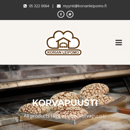
05 322 0064
|
myynti@korianleipomo.fi
KORVAPUUSTI
All products tagged with 'korvapuusti'