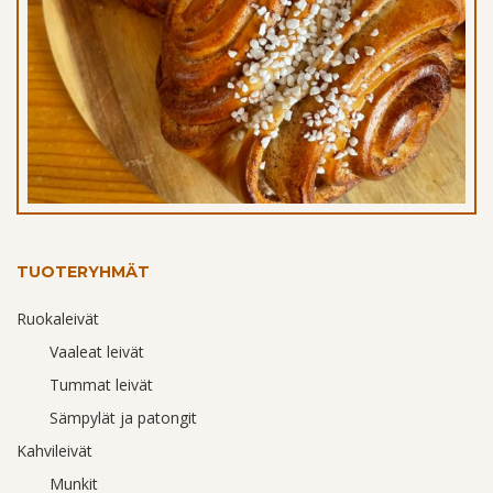
Korvapuusti
TUOTERYHMÄT
Ruokaleivät
Vaaleat leivät
Tummat leivät
Sämpylät ja patongit
Kahvileivät
Munkit