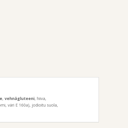
e
,
vehnägluteeni
, hiiva,
mi, väri E 160a), jodioitu suola,