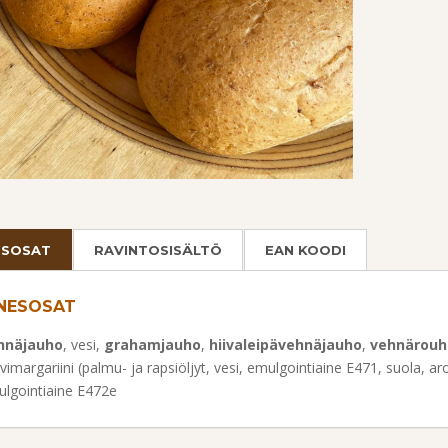
ESOSAT
RAVINTOSISÄLTÖ
EAN KOODI
NESOSAT
hnäjauho
, vesi,
grahamjauho
,
hiivaleipävehnäjauho
,
vehnärouh
vimargariini (palmu- ja rapsiöljyt, vesi, emulgointiaine E471, suola, aro
lgointiaine E472e