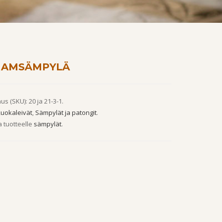
HAMSÄMPYLÄ
us (SKU):
20 ja 21-3-1
.
uokaleivät
,
Sämpylät ja patongit
.
 tuotteelle
sämpylät
.