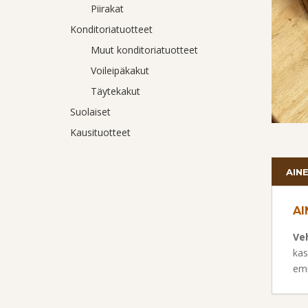
Piirakat
Konditoriatuotteet
Muut konditoriatuotteet
Voileipäkakut
Täytekakut
Suolaiset
Kausituotteet
AIN
AI
Ve
kas
emu