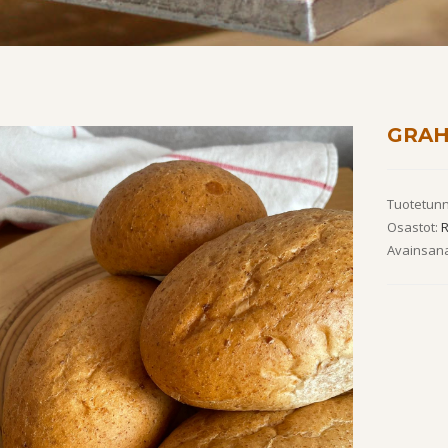
GRA
Tuotetunn
Osastot:
R
Avainsana
by
Fmeaddons