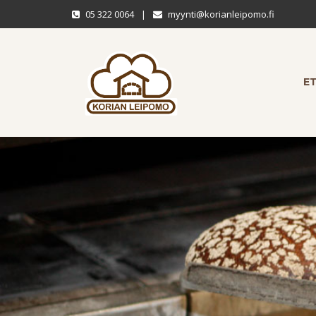
05 322 0064
|
myynti@korianleipomo.fi
E