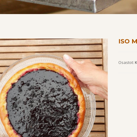
ISO 
Osastot:
K
by
Fmeaddons