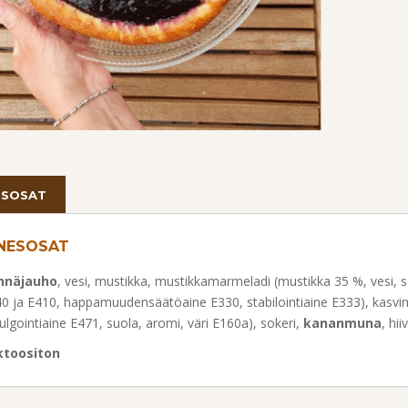
ESOSAT
NESOSAT
hnäjauho
, vesi, mustikka, mustikkamarmeladi (mustikka 35 %, vesi, s
0 ja E410, happamuudensäätöaine E330, stabilointiaine E333), kasvimarg
lgointiaine E471, suola, aromi, väri E160a), sokeri,
kananmuna
, hi
ktoositon