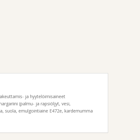
akeuttamis- ja hyytelöimisaineet
ariini (palmu- ja rapsiöljyt, vesi,
iva, suola, emulgointiaine E472e, kardemumma