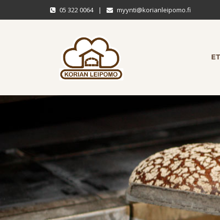
05 322 0064
|
myynti@korianleipomo.fi
E