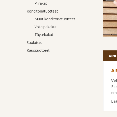
Piirakat
Konditoriatuotteet
Muut konditoriatuotteet
Voileipäkakut
Täytekakut
Suolaiset
Kausituotteet
AIN
AI
Ve
E44
emu
La