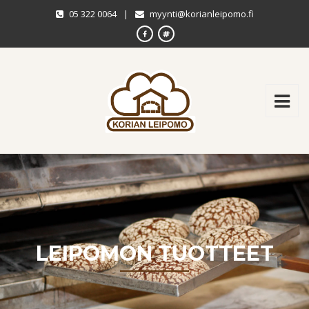
05 322 0064
|
myynti@korianleipomo.fi
LEIPOMON TUOTTEET