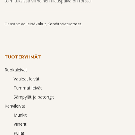
toimituksissa viimeinen tilauspäivä on torstai.
Osastot:
Voileipäkakut
,
Konditoriatuotteet
.
TUOTERYHMÄT
Ruokaleivät
Vaaleat leivät
Tummat leivät
Sämpylät ja patongit
Kahvileivät
Munkit
Viinerit
Pullat