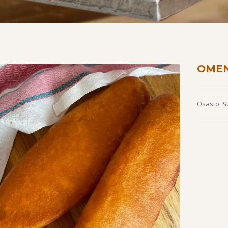
OMEN
Osasto:
S
by
Fmeaddons