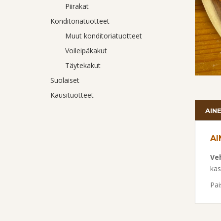
Piirakat
Konditoriatuotteet
Muut konditoriatuotteet
Voileipäkakut
Täytekakut
Suolaiset
Kausituotteet
AIN
AI
Ve
kas
Pai