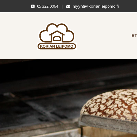
05 322 0064
|
myynti@korianleipomo.fi
E