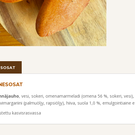
ESOSAT
NESOSAT
hnäjauho
, vesi, sokeri, omenamarmeladi (omena 56 %, sokeri, vesi),
vimargariini (palmuöljy, rapsiöljy), hiiva, suola 1,0 %, emulgointiaine e
stettu kasvisrasvassa