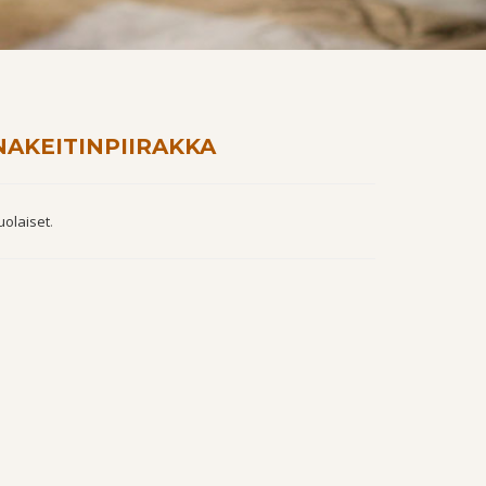
AKEITINPIIRAKKA
uolaiset
.