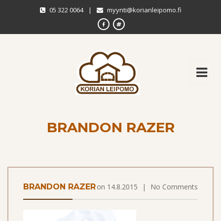
05 322 0064
|
myynti@korianleipomo.fi
BRANDON RAZER
BRANDON RAZER
on
14.8.2015
|
No Comments